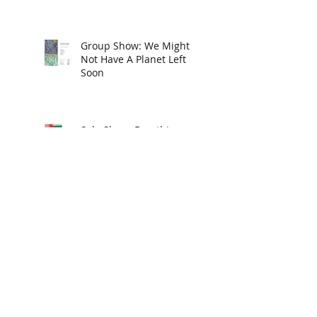
Group Show: We Might
Not Have A Planet Left
Soon
Solo Show: Breathing on
Land
Group Show: SAY YES
New American Paintings