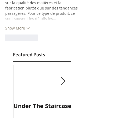
sur la qualité des matières et la 
fabrication plutôt que sur des tendances 
passagères. Pour ce type de produit, ce 
sont souvent les détails les…
Show More
Like
Reply
Featured Posts
Under The Staircase
Diner Journal